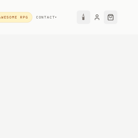
🕯
AWESOME RPG
CONTACT
▾