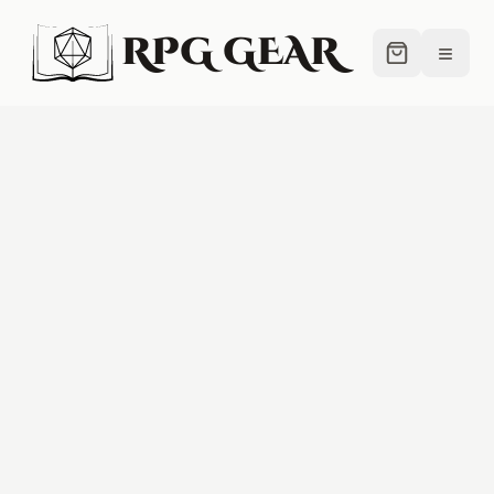
RPG GEAR
≡