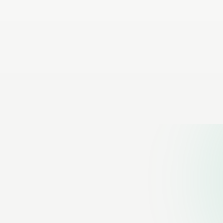
,00
€ 45,00
Voeg toe
Voe