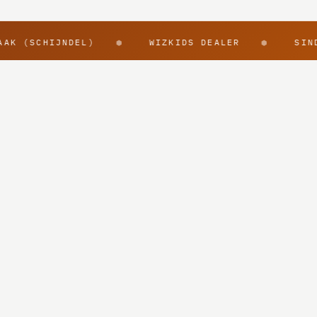
AK (SCHIJNDEL)
WIZKIDS DEALER
SINDS
⬢
⬢
@rpggearnl