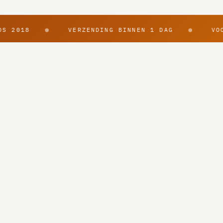
 2018
VERZENDING BINNEN 1 DAG
VOOR
⬢
⬢
Boeken
Verzending
Miniaturen
Retour
Dobbelstenen
Contact
Accessoires
Algemene v
Drops