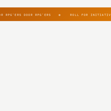
 RPG'ERS DOOR RPG'ERS
ROLL FOR INITIATIVE
⬢
Over ons
Critical Quest
Awesome RPG
oorwaarden
Privacy
Contact