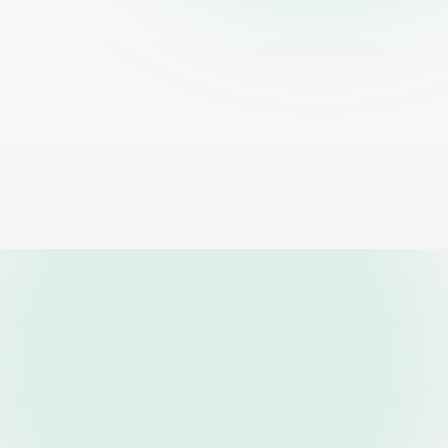
€ 45,00
g toe
Voeg toe