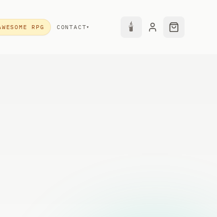
🕯
AWESOME RPG
CONTACT
▾