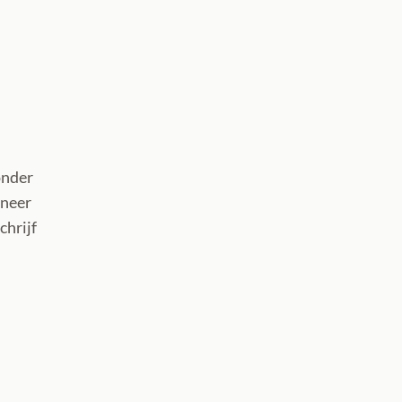
ónder
nneer
chrijf