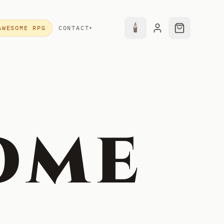
🕯
AWESOME RPG
CONTACT
▾
ome