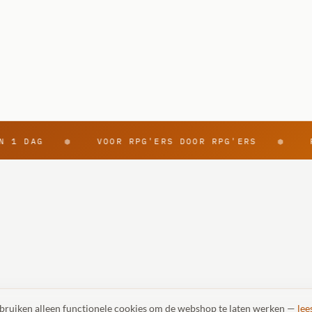
 1 DAG
VOOR RPG'ERS DOOR RPG'ERS
R
⬢
⬢
Boeken
Verzending
Miniaturen
Retour
Dobbelstenen
Contact
ebruiken alleen functionele cookies om de webshop te laten werken —
lee