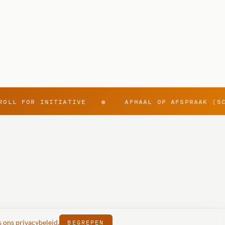
OLL FOR INITIATIVE
AFHAAL OP AFSPRAAK (SC
⬢
Over ons
Critical Quest
Awesome RPG
s ons privacybeleid
.
BEGREPEN