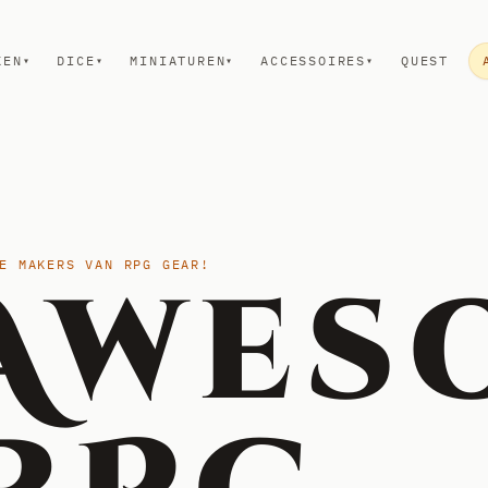
KEN
DICE
MINIATUREN
ACCESSOIRES
QUEST
▾
▾
▾
▾
E MAKERS VAN RPG GEAR!
Awes