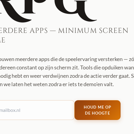
RPG
erdere apps — minimum screen
me
uwen meerdere apps die de speelervaring versterken — z
edereen constant op zijn scherm zit. Tools die opduiken wa
 nodig hebt en weer verdwijnen zodra de actie verder gaat. S
en we laten het weten zodra er iets te demo'en valt.
HOUD ME OP
DE HOOGTE