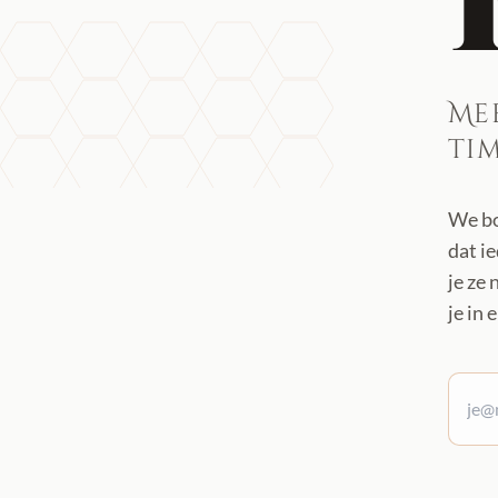
Me
ti
We bo
dat i
je ze
je in 