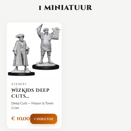
1 miniatuur
SCENERY
WizKids Deep
Cuts
Unpainted
Deep Cuts — Mayor & Town
Miniatures -
Crier
Mayor & Town
€ 10,00
Crier
+ VOEG TOE