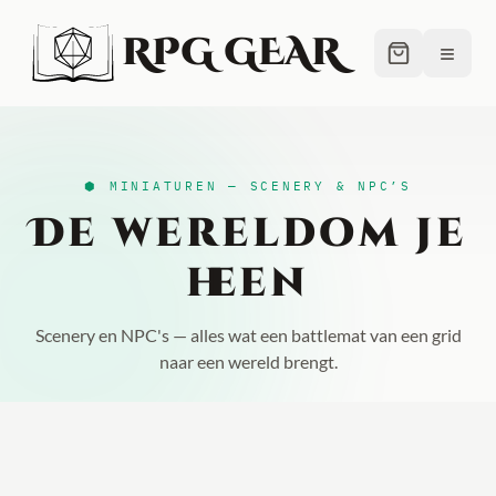
RPG GEAR
≡
⬢ MINIATUREN — SCENERY & NPC’S
De wereld
om je
heen
Scenery en NPC's — alles wat een battlemat van een grid
naar een wereld brengt.