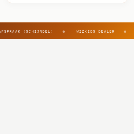
AFSPRAAK (SCHIJNDEL)
WIZKIDS DEALER
⬢
⬢
@rpggearnl