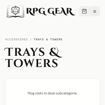
RPG GEAR
≡
ACCESSOIRES
/
TRAYS & TOWERS
Trays &
towers
Nog niets in deze subcategorie.