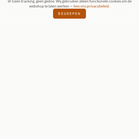
🍪 Geen tracking, geen gedoe. Wij gebruiken alleen functionele cookies om de
webshop te laten werken —
lees ons privacybeleid
.
BEGREPEN
ONZE KEUZE
Reaper Dark
Heaven Legends:
Grixus, Goblin
Wizard
Reaper Dark Heaven Legends — onbeschilderde
metalen miniatuur voor D&D 5e en Pathfinder.
€ 7,95
BEKIJK DETAILS
VOEG TOE