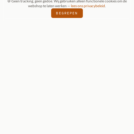
🍪 Geen tracking, geen gedoe. Wij gebruiken alleen functionele cookies om de
webshop te laten werken —
lees ons privacybeleid
.
BEGREPEN
ONZE KEUZE
Reaper Dark
Heaven Legends:
Grixus, Goblin
Wizard
Reaper Dark Heaven Legends — onbeschilderde
metalen miniatuur voor D&D 5e en Pathfinder.
€ 7,95
BEKIJK DETAILS
VOEG TOE