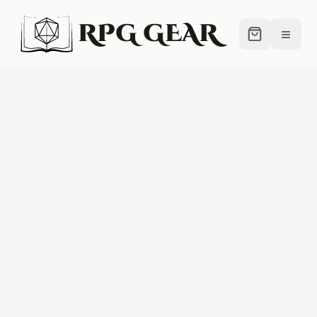
RPG GEAR
≡