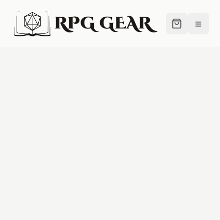
RPG GEAR
≡