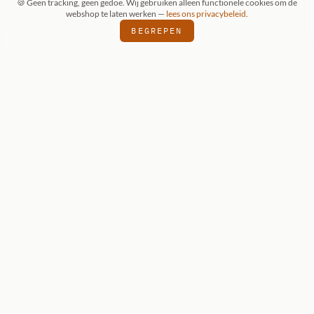
🍪 Geen tracking, geen gedoe. Wij gebruiken alleen functionele cookies om de
webshop te laten werken —
lees ons privacybeleid
.
BEGREPEN
ONZE KEUZE
Reaper Dark
Heaven Legends:
Grixus, Goblin
Wizard
Reaper Dark Heaven Legends — onbeschilderde
metalen miniatuur voor D&D 5e en Pathfinder.
€ 7,95
BEKIJK DETAILS
VOEG TOE