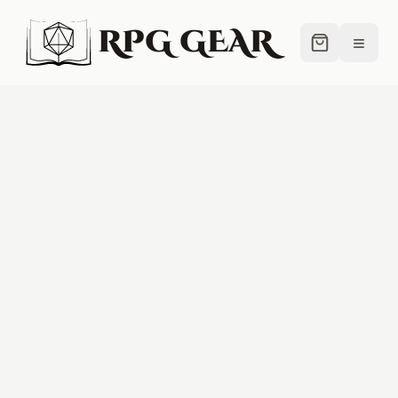
RPG GEAR
≡