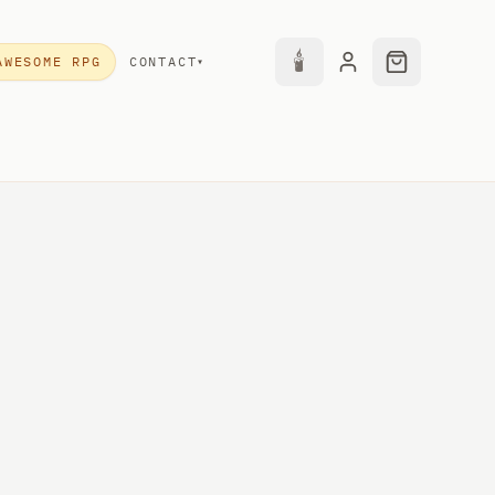
🕯
AWESOME RPG
CONTACT
▾