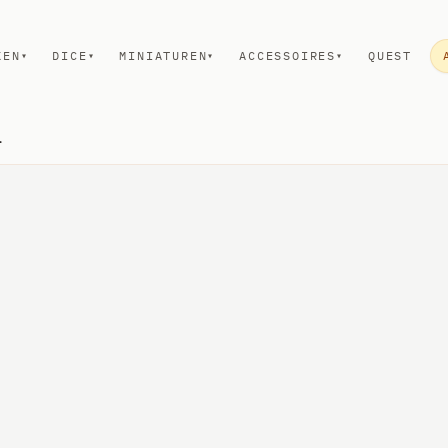
KEN
DICE
MINIATUREN
ACCESSOIRES
QUEST
▾
▾
▾
▾
es: Dragonne