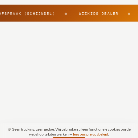
AFSPRAAK (SCHIJNDEL)
WIZKIDS DEALER
⬢
⬢
@rpggearnl
🍪 Geen tracking, geen gedoe. Wij gebruiken alleen functionele cookies om de
webshop te laten werken —
lees ons privacybeleid
.