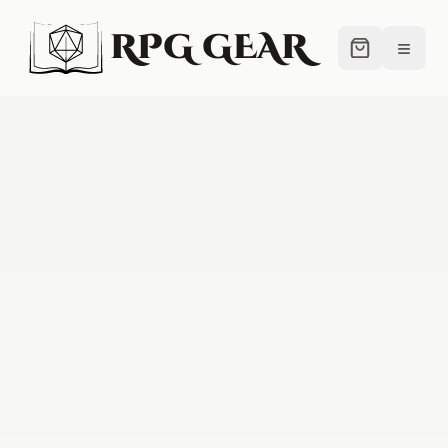
RPG GEAR
≡