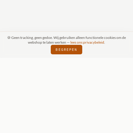
🍪 Geen tracking, geen gedoe. Wij gebruiken alleen functionele cookies om de
webshop te laten werken —
lees ons privacybeleid
.
BEGREPEN
PRAAK (SCHIJNDEL)
WIZKIDS DEALER
SI
⬢
⬢