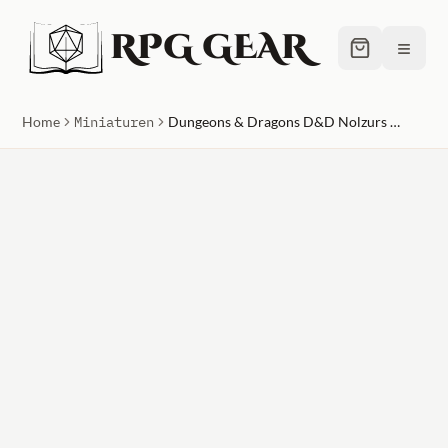
RPG GEAR
≡
Home
Miniaturen
Dungeons & Dragons D&D Nolzurs Marvelous Pigments Underdark Paint Set