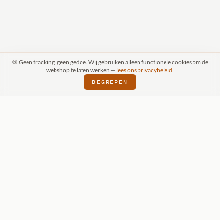
🍪 Geen tracking, geen gedoe. Wij gebruiken alleen functionele cookies om de
webshop te laten werken —
lees ons privacybeleid
.
BEGREPEN
RAAK (SCHIJNDEL)
WIZKIDS DEALER
SI
⬢
⬢