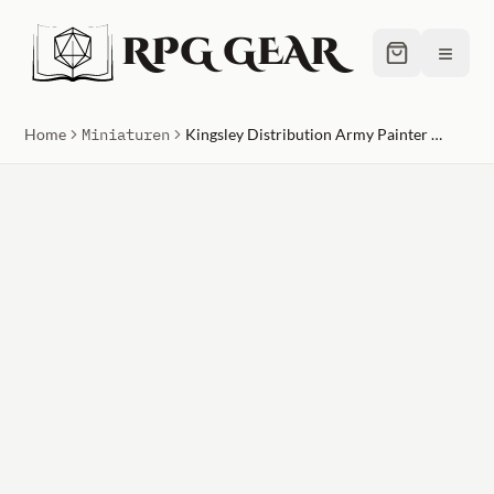
RPG GEAR
≡
Home
Miniaturen
Kingsley Distribution Army Painter D&D Nolzur's Marvellous Brush Set