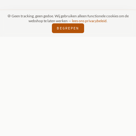
🍪 Geen tracking, geen gedoe. Wij gebruiken alleen functionele cookies om de
webshop te laten werken —
lees ons privacybeleid
.
BEGREPEN
FSPRAAK (SCHIJNDEL)
WIZKIDS DEALER
⬢
⬢