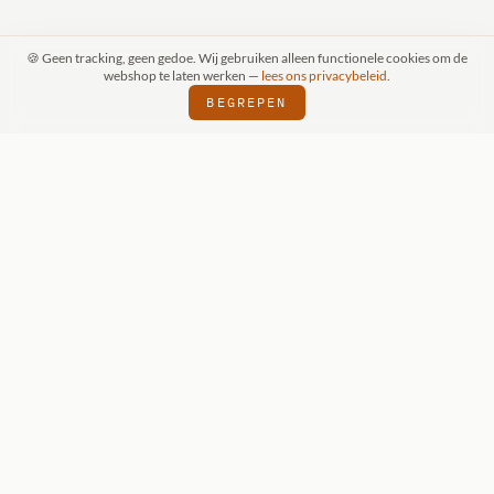
🍪 Geen tracking, geen gedoe. Wij gebruiken alleen functionele cookies om de
webshop te laten werken —
lees ons privacybeleid
.
BEGREPEN
RAAK (SCHIJNDEL)
WIZKIDS DEALER
SI
⬢
⬢