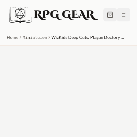
RPG GEAR
≡
Home
Miniaturen
WizKids Deep Cuts: Plague Doctory & Cultist Unpainted Miniature