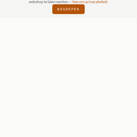
webshop te laten werken —
lees ons privacybeleid
.
BEGREPEN
RAAK (SCHIJNDEL)
WIZKIDS DEALER
SI
⬢
⬢