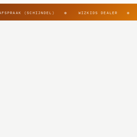
AFSPRAAK (SCHIJNDEL)
WIZKIDS DEALER
⬢
⬢
@rpggearnl