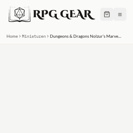
RPG GEAR
≡
Home
Miniaturen
Dungeons & Dragons Nolzur's Marvelous Unpainted Miniatures (W11) Young Silver Dragon