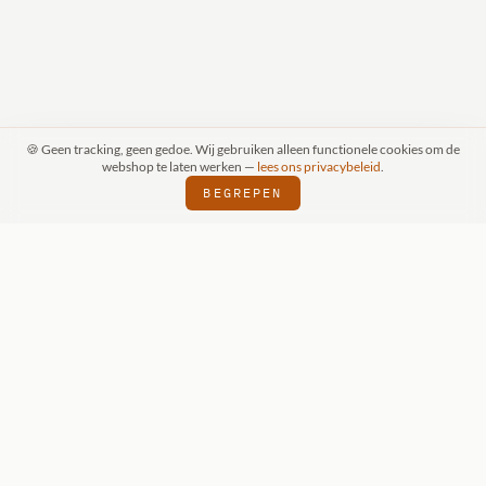
🍪 Geen tracking, geen gedoe. Wij gebruiken alleen functionele cookies om de
webshop te laten werken —
lees ons privacybeleid
.
BEGREPEN
SPRAAK (SCHIJNDEL)
WIZKIDS DEALER
⬢
⬢