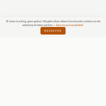
🍪 Geen tracking, geen gedoe. Wij gebruiken alleen functionele cookies om de
webshop te laten werken —
lees ons privacybeleid
.
BEGREPEN
FSPRAAK (SCHIJNDEL)
WIZKIDS DEALER
⬢
⬢