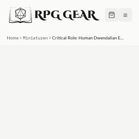
RPG GEAR
≡
Home
Miniaturen
Critical Role: Human Dwendalian Empire Fighter Female Unpainted Miniature