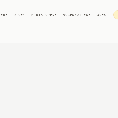
KEN
DICE
MINIATUREN
ACCESSOIRES
QUEST
▾
▾
▾
▾
ronurgy Wizards Female Unpainted Miniature