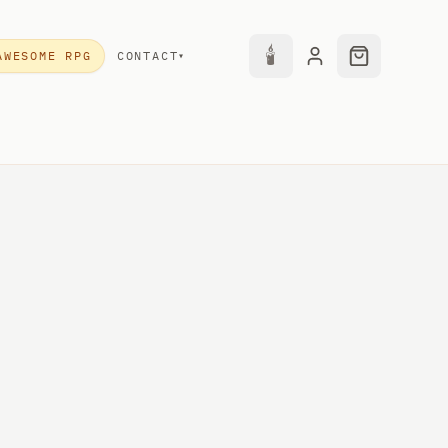
🕯
AWESOME RPG
CONTACT
▾