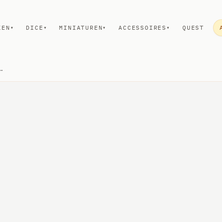
KEN
DICE
MINIATUREN
ACCESSOIRES
QUEST
▾
▾
▾
▾
painted Miniatures - Air Genasi Female Rogue