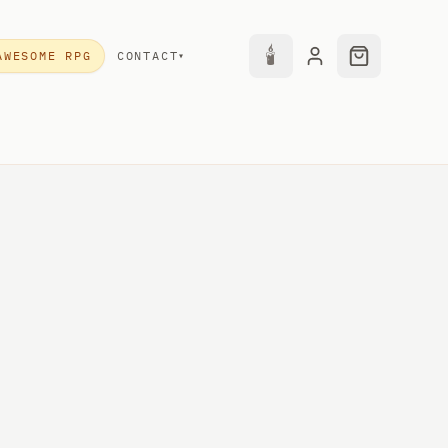
🕯
AWESOME RPG
CONTACT
▾