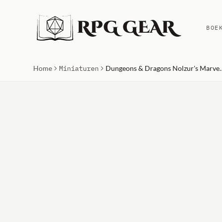
RPG GEAR
BOE
Home
Miniaturen
Dungeons & Dragons Nolzur's Marvelous Un