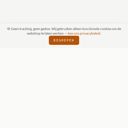
🍪 Geen tracking, geen gedoe. Wij gebruiken alleen functionele cookies om de
webshop te laten werken —
lees ons privacybeleid
.
BEGREPEN
RAAK (SCHIJNDEL)
WIZKIDS DEALER
SI
⬢
⬢