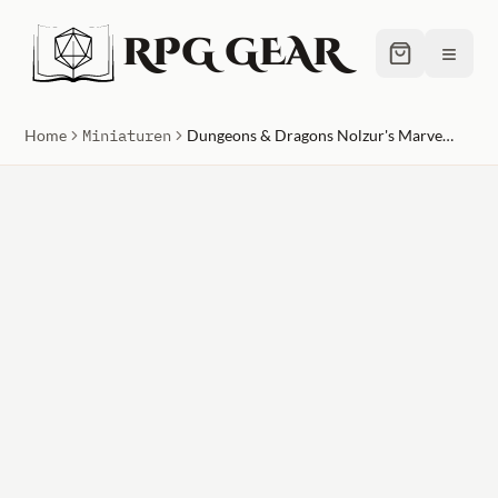
RPG GEAR
≡
Home
Miniaturen
Dungeons & Dragons Nolzur's Marvelous Unpainted Miniatures Dwarf Female Cleric