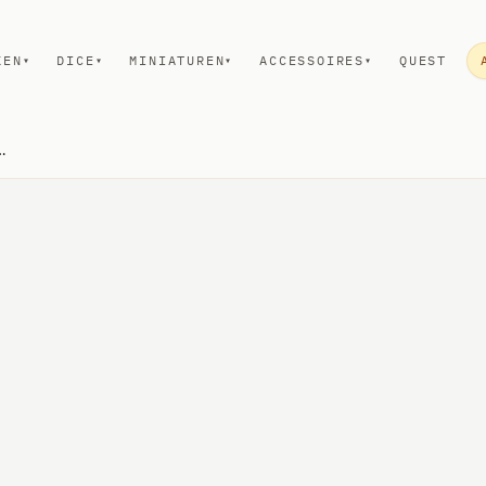
KEN
DICE
MINIATUREN
ACCESSOIRES
QUEST
▾
▾
▾
▾
Unpainted Miniatures Human Female Barbarian