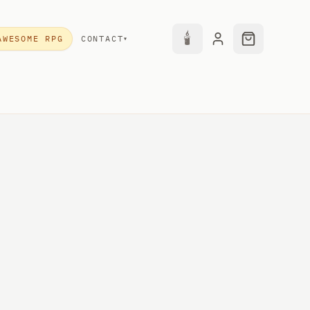
🕯
AWESOME RPG
CONTACT
▾