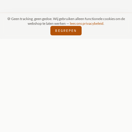
🍪 Geen tracking, geen gedoe. Wij gebruiken alleen functionele cookies om de
webshop te laten werken —
lees ons privacybeleid
.
BEGREPEN
RAAK (SCHIJNDEL)
WIZKIDS DEALER
SI
⬢
⬢