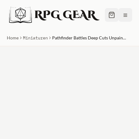
RPG GEAR
≡
Home
Miniaturen
Pathfinder Battles Deep Cuts Unpainted Miniatures - Female Dwarf Summoner