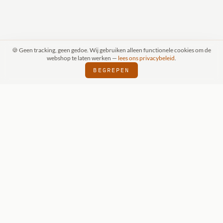
🍪 Geen tracking, geen gedoe. Wij gebruiken alleen functionele cookies om de
webshop te laten werken —
lees ons privacybeleid
.
BEGREPEN
FSPRAAK (SCHIJNDEL)
WIZKIDS DEALER
⬢
⬢