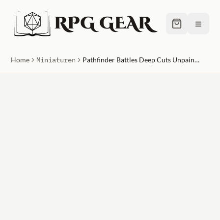
RPG GEAR
≡
Home
Miniaturen
Pathfinder Battles Deep Cuts Unpainted Miniatures (W7) Female Half- Elf Ranger