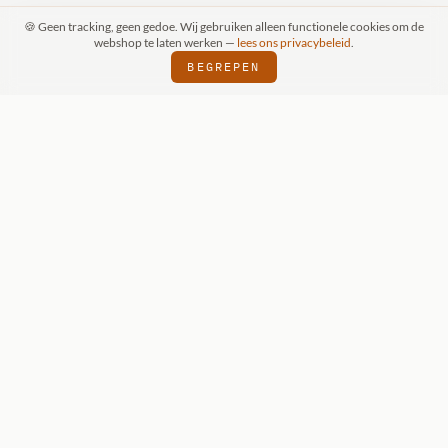
🍪 Geen tracking, geen gedoe. Wij gebruiken alleen functionele cookies om de
webshop te laten werken —
lees ons privacybeleid
.
BEGREPEN
PRAAK (SCHIJNDEL)
WIZKIDS DEALER
S
⬢
⬢