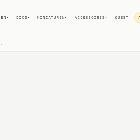
KEN
DICE
MINIATUREN
ACCESSOIRES
QUEST
▾
▾
▾
▾
Miniatures - Female Dwarf Barbarian