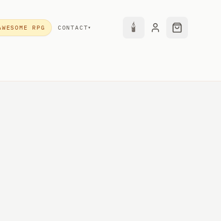
🕯
AWESOME RPG
CONTACT
▾