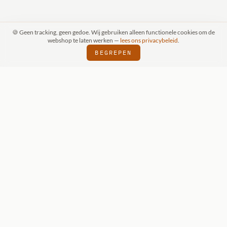
🍪 Geen tracking, geen gedoe. Wij gebruiken alleen functionele cookies om de
webshop te laten werken —
lees ons privacybeleid
.
BEGREPEN
RAAK (SCHIJNDEL)
WIZKIDS DEALER
SI
⬢
⬢