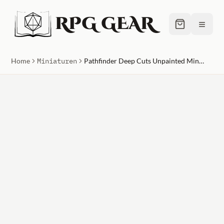
RPG GEAR
≡
Home
Miniaturen
Pathfinder Deep Cuts Unpainted Miniatures (W1) Human Female Cleric