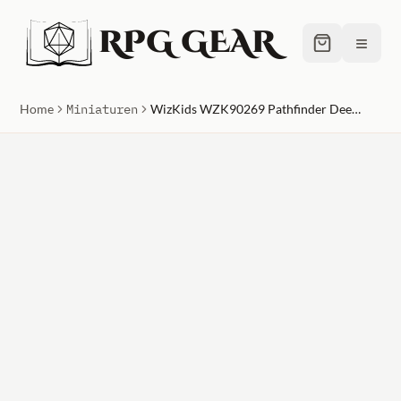
RPG GEAR
≡
Home
Miniaturen
WizKids WZK90269 Pathfinder Deep Cut Human Rogue Female W14 Miniature