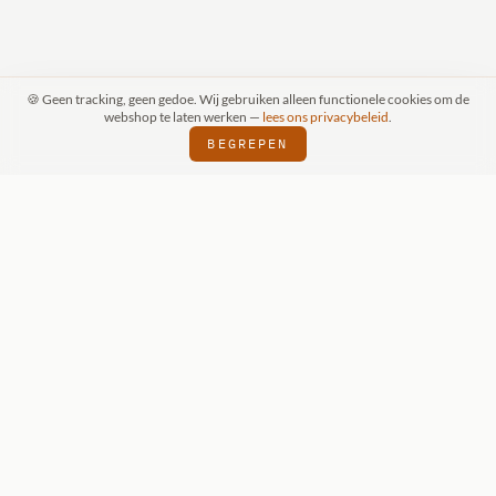
🍪 Geen tracking, geen gedoe. Wij gebruiken alleen functionele cookies om de
webshop te laten werken —
lees ons privacybeleid
.
BEGREPEN
PRAAK (SCHIJNDEL)
WIZKIDS DEALER
S
⬢
⬢