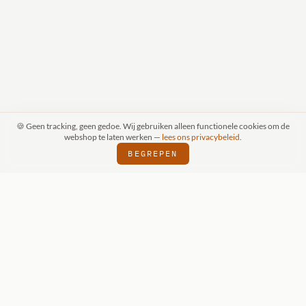
🍪 Geen tracking, geen gedoe. Wij gebruiken alleen functionele cookies om de
webshop te laten werken —
lees ons privacybeleid
.
BEGREPEN
SPRAAK (SCHIJNDEL)
WIZKIDS DEALER
⬢
⬢