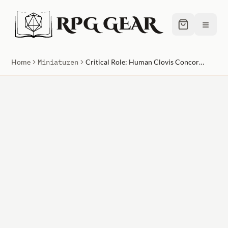
RPG GEAR
≡
Home
Miniaturen
Critical Role: Human Clovis Concord Cleric Male Unpainted Miniature