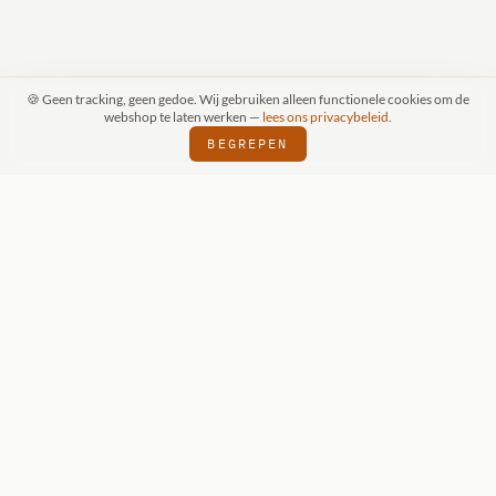
🍪 Geen tracking, geen gedoe. Wij gebruiken alleen functionele cookies om de
webshop te laten werken —
lees ons privacybeleid
.
BEGREPEN
RAAK (SCHIJNDEL)
WIZKIDS DEALER
SI
⬢
⬢