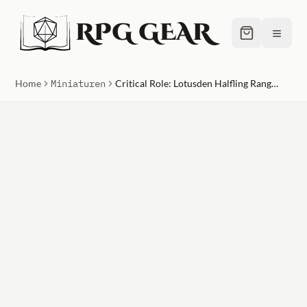
RPG GEAR
≡
Home
Miniaturen
Critical Role: Lotusden Halfling Ranger Male Unpainted Miniature