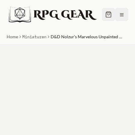
RPG GEAR
≡
Home
Miniaturen
D&D Nolzur's Marvelous Unpainted Miniatures (W5) Dwarf Male Paladin