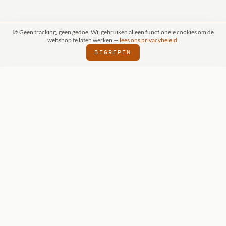
🍪 Geen tracking, geen gedoe. Wij gebruiken alleen functionele cookies om de
webshop te laten werken —
lees ons privacybeleid
.
BEGREPEN
AAK (SCHIJNDEL)
WIZKIDS DEALER
SIN
⬢
⬢