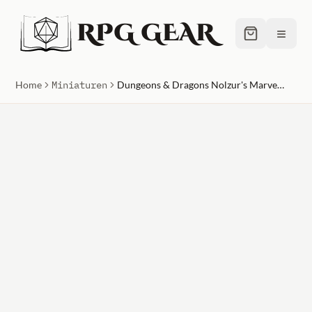
RPG GEAR
≡
Home
Miniaturen
Dungeons & Dragons Nolzur's Marvelous Unpainted Miniatures Male Elf Fighter