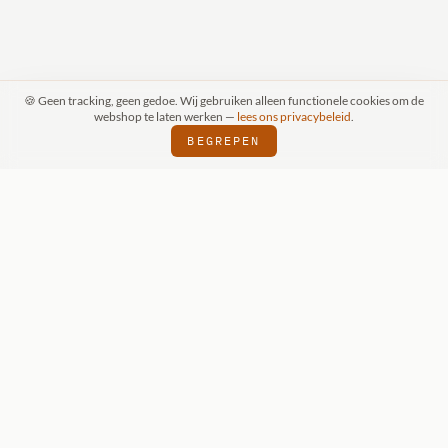
🍪 Geen tracking, geen gedoe. Wij gebruiken alleen functionele cookies om de
webshop te laten werken —
lees ons privacybeleid
.
BEGREPEN
PRAAK (SCHIJNDEL)
WIZKIDS DEALER
S
⬢
⬢