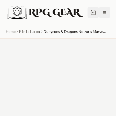
RPG GEAR
≡
Home
Miniaturen
Dungeons & Dragons Nolzur's Marvelous Unpainted Miniatures (W11) Male Human Ranger