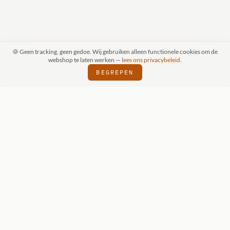
🍪 Geen tracking, geen gedoe. Wij gebruiken alleen functionele cookies om de
webshop te laten werken —
lees ons privacybeleid
.
BEGREPEN
RAAK (SCHIJNDEL)
WIZKIDS DEALER
SI
⬢
⬢