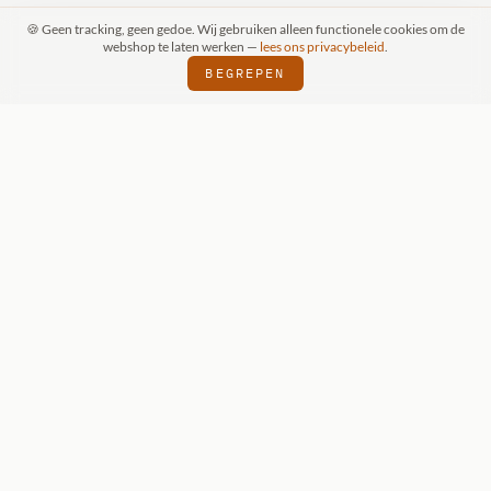
🍪 Geen tracking, geen gedoe. Wij gebruiken alleen functionele cookies om de
webshop te laten werken —
lees ons privacybeleid
.
BEGREPEN
PRAAK (SCHIJNDEL)
WIZKIDS DEALER
S
⬢
⬢