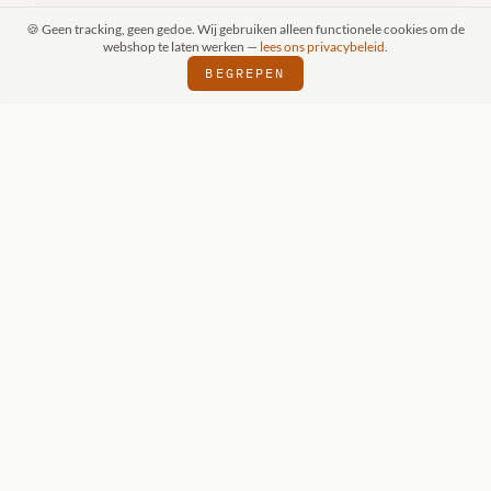
🍪 Geen tracking, geen gedoe. Wij gebruiken alleen functionele cookies om de
webshop te laten werken —
lees ons privacybeleid
.
BEGREPEN
RAAK (SCHIJNDEL)
WIZKIDS DEALER
SI
⬢
⬢