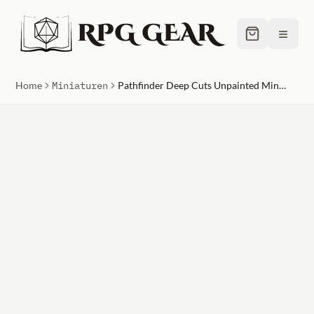
RPG GEAR
≡
Home
Miniaturen
Pathfinder Deep Cuts Unpainted Miniatures (W1) Human Male Rogue