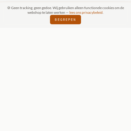
🍪 Geen tracking, geen gedoe. Wij gebruiken alleen functionele cookies om de
webshop te laten werken —
lees ons privacybeleid
.
BEGREPEN
RAAK (SCHIJNDEL)
WIZKIDS DEALER
SI
⬢
⬢