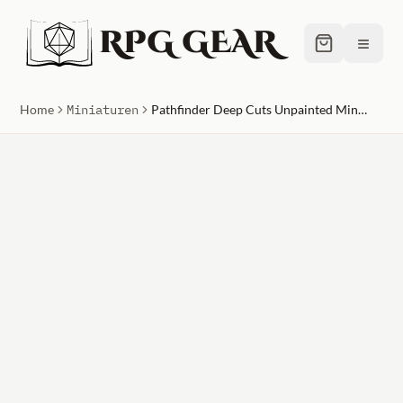
RPG GEAR
≡
Home
Miniaturen
Pathfinder Deep Cuts Unpainted Miniatures (W5) - Gnome Male Bard