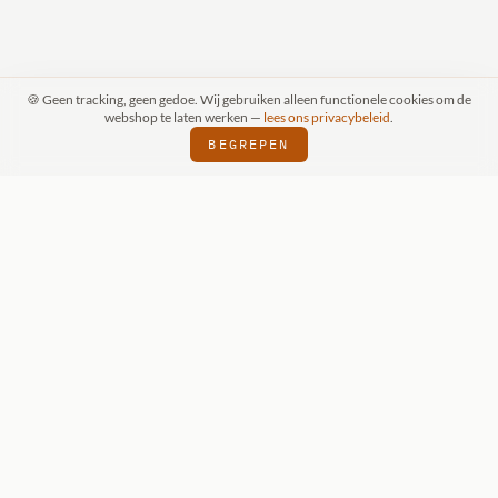
🍪 Geen tracking, geen gedoe. Wij gebruiken alleen functionele cookies om de
webshop te laten werken —
lees ons privacybeleid
.
BEGREPEN
RAAK (SCHIJNDEL)
WIZKIDS DEALER
SI
⬢
⬢