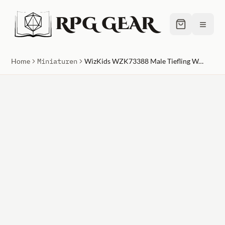
RPG GEAR
≡
Home
Miniaturen
WizKids WZK73388 Male Tiefling Warlock W6 Dungeons & Dragons Nolzurs Marvelous Miniatures