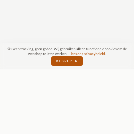
🍪 Geen tracking, geen gedoe. Wij gebruiken alleen functionele cookies om de
webshop te laten werken —
lees ons privacybeleid
.
BEGREPEN
RAAK (SCHIJNDEL)
WIZKIDS DEALER
SI
⬢
⬢