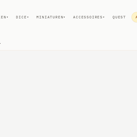
KEN
DICE
MINIATUREN
ACCESSOIRES
QUEST
▾
▾
▾
▾
ale Human Paladin Wave