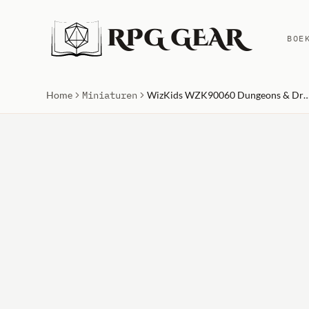
RPG GEAR
BOE
Home
Miniaturen
WizKids WZK90060 Dungeons & Dragons Nolzurs Marvelous Unpainted Miniatures - M