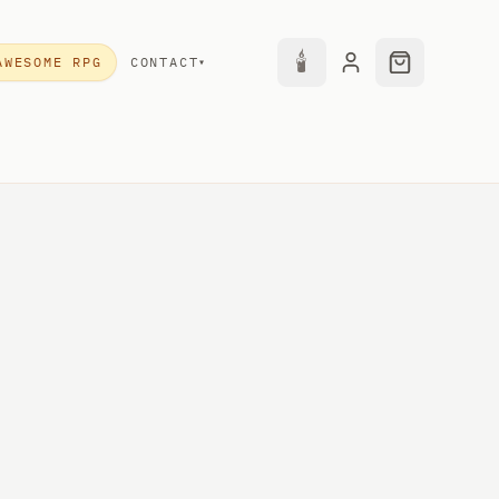
🕯
AWESOME RPG
CONTACT
▾