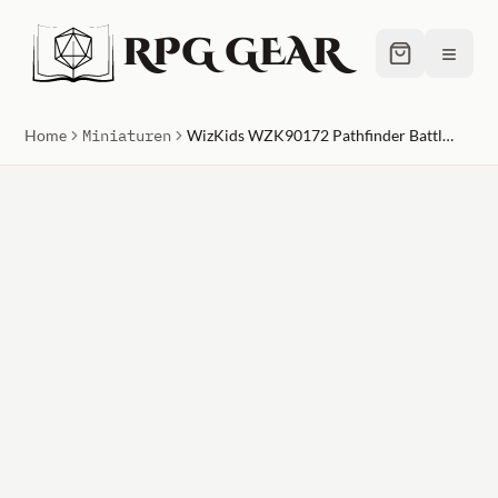
RPG GEAR
≡
Home
Miniaturen
WizKids WZK90172 Pathfinder Battles Deep Cuts Goblin Fighter Male W13 Miniatures