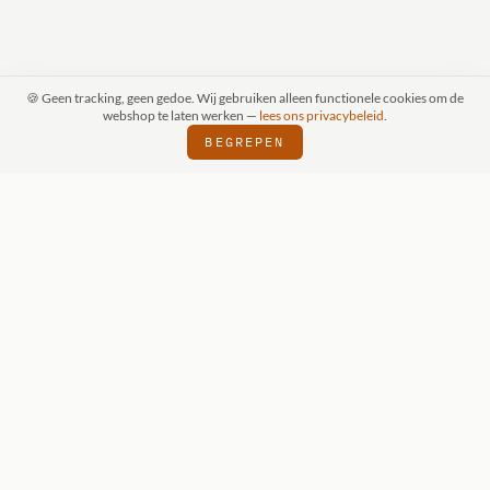
🍪 Geen tracking, geen gedoe. Wij gebruiken alleen functionele cookies om de
webshop te laten werken —
lees ons privacybeleid
.
BEGREPEN
RAAK (SCHIJNDEL)
WIZKIDS DEALER
SI
⬢
⬢