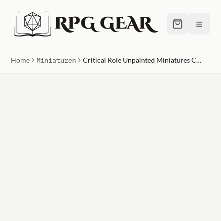
RPG GEAR
≡
Home
Miniaturen
Critical Role Unpainted Miniatures Core Spawn Emissary and Seer Case (2)