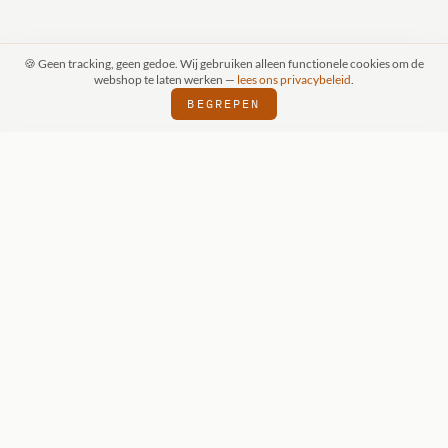
🍪 Geen tracking, geen gedoe. Wij gebruiken alleen functionele cookies om de
webshop te laten werken —
lees ons privacybeleid
.
BEGREPEN
SPRAAK (SCHIJNDEL)
WIZKIDS DEALER
⬢
⬢