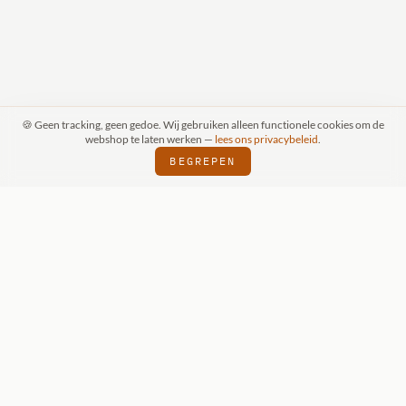
🍪 Geen tracking, geen gedoe. Wij gebruiken alleen functionele cookies om de
webshop te laten werken —
lees ons privacybeleid
.
BEGREPEN
IZKIDS DEALER
SINDS 2018
VERZENDIN
⬢
⬢