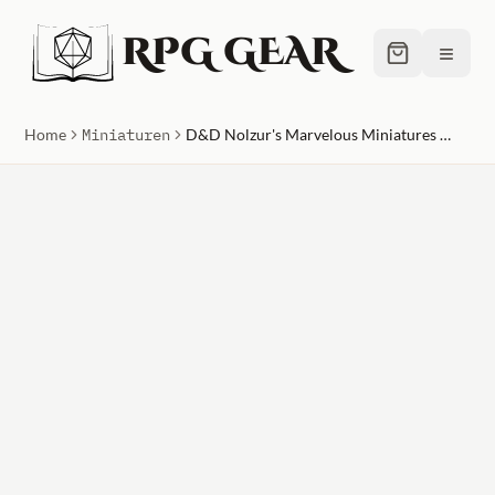
RPG GEAR
≡
Home
Miniaturen
D&D Nolzur's Marvelous Miniatures Unpainted Miniature Abominable Yeti Case (2)