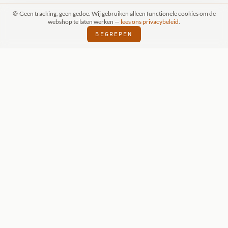
🍪 Geen tracking, geen gedoe. Wij gebruiken alleen functionele cookies om de
webshop te laten werken —
lees ons privacybeleid
.
BEGREPEN
RAAK (SCHIJNDEL)
WIZKIDS DEALER
SI
⬢
⬢