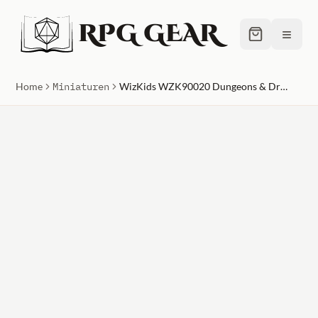
RPG GEAR
≡
Home
Miniaturen
WizKids WZK90020 Dungeons & Dragons Nolzurs Marvelous Unpainted Lich & Mummy Lord W11 Miniature