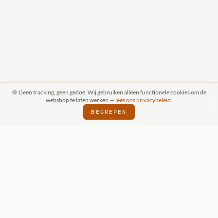
🍪 Geen tracking, geen gedoe. Wij gebruiken alleen functionele cookies om de
webshop te laten werken —
lees ons privacybeleid
.
BEGREPEN
RAAK (SCHIJNDEL)
WIZKIDS DEALER
SI
⬢
⬢