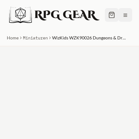
RPG GEAR
≡
Home
Miniaturen
WizKids WZK90026 Dungeons & Dragons Nolzurs Marvelous Unpainted Harpy & Arakocra W11 Miniature