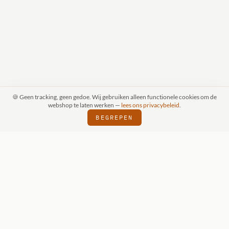
🍪 Geen tracking, geen gedoe. Wij gebruiken alleen functionele cookies om de
webshop te laten werken —
lees ons privacybeleid
.
BEGREPEN
RAAK (SCHIJNDEL)
WIZKIDS DEALER
SI
⬢
⬢