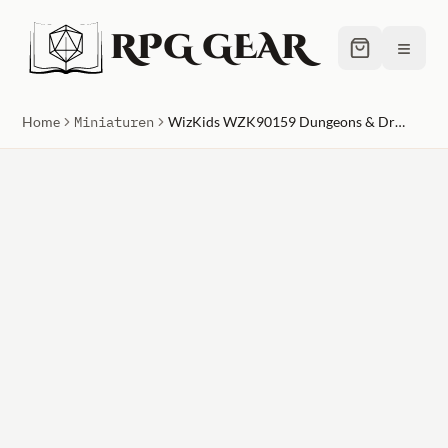
RPG GEAR
≡
Home
Miniaturen
WizKids WZK90159 Dungeons & Dragons Hobgoblin Devastator W13 Nolzurs Marvelous Miniatures