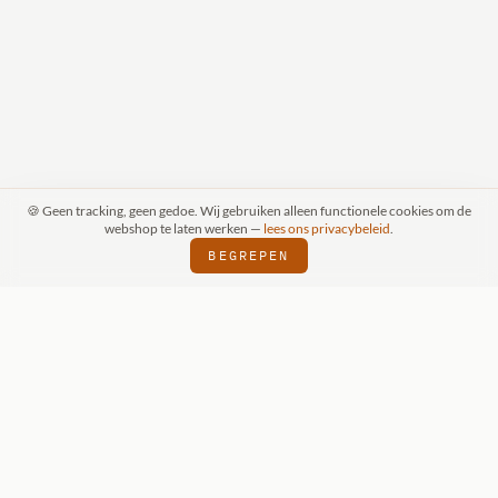
🍪 Geen tracking, geen gedoe. Wij gebruiken alleen functionele cookies om de
webshop te laten werken —
lees ons privacybeleid
.
BEGREPEN
WIZKIDS DEALER
SINDS 2018
VERZEND
⬢
⬢