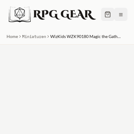
RPG GEAR
≡
Home
Miniaturen
WizKids WZK90180 Magic the Gathering Goblin Guide & Bushwhacker W13 Miniatures