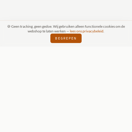
🍪 Geen tracking, geen gedoe. Wij gebruiken alleen functionele cookies om de
webshop te laten werken —
lees ons privacybeleid
.
BEGREPEN
RAAK (SCHIJNDEL)
WIZKIDS DEALER
SI
⬢
⬢