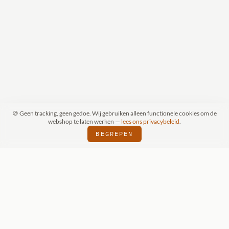
🍪 Geen tracking, geen gedoe. Wij gebruiken alleen functionele cookies om de
webshop te laten werken —
lees ons privacybeleid
.
BEGREPEN
RAAK (SCHIJNDEL)
WIZKIDS DEALER
SI
⬢
⬢